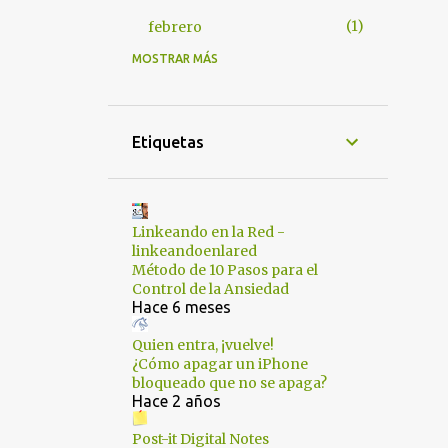
1
febrero
MOSTRAR MÁS
4
2014
3
octubre
1
abril
Etiquetas
12
2013
1
octubre
Linkeando en la Red -
2
julio
linkeandoenlared
Método de 10 Pasos para el
1
junio
Control de la Ansiedad
3
Hace 6 meses
mayo
1
marzo
Quien entra, ¡vuelve!
¿Cómo apagar un iPhone
4
enero
bloqueado que no se apaga?
Hace 2 años
34
2012
Post-it Digital Notes
2
diciembre