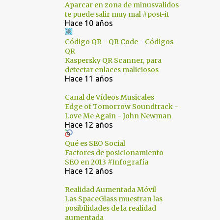
Aparcar en zona de minusvalidos
te puede salir muy mal #post-it
2
noviembre
Hace 10 años
2
octubre
Código QR - QR Code - Códigos
7
QR
septiembre
Kaspersky QR Scanner, para
4
agosto
detectar enlaces maliciosos
Hace 11 años
4
junio
Canal de Vídeos Musicales
2
mayo
Edge of Tomorrow Soundtrack -
Love Me Again - John Newman
1
abril
Hace 12 años
1
marzo
Qué es SEO Social
Factores de posicionamiento
5
febrero
SEO en 2013 #Infografía
Hace 12 años
4
enero
40
2011
Realidad Aumentada Móvil
Las SpaceGlass muestran las
1
diciembre
posibilidades de la realidad
aumentada