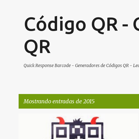
Código QR - 
QR
Quick Response Barcode - Generadores de Códigos QR - Lec
Mostrando entradas de 2015
E
ANDROID
HERRAMIENTAS
LECTOR QR
QR
n
RECOMENDADA
VIRUS
+