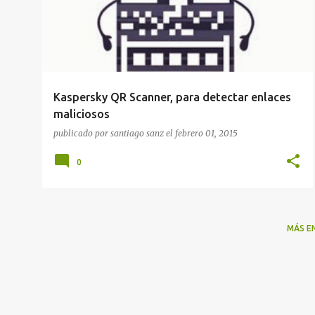
t
r
a
d
a
Kaspersky QR Scanner, para detectar enlaces
s
maliciosos
publicado por
santiago sanz
el
febrero 01, 2015
0
MÁS E